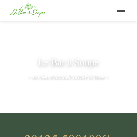
Le Bar à Soupe
– un lieu d'accueil ouvert à tous –