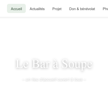
Accueil
Actualités
Projet
Don & bénévolat
Ph
Le Bar à Soupe
– un lieu d'accueil ouvert à tous –