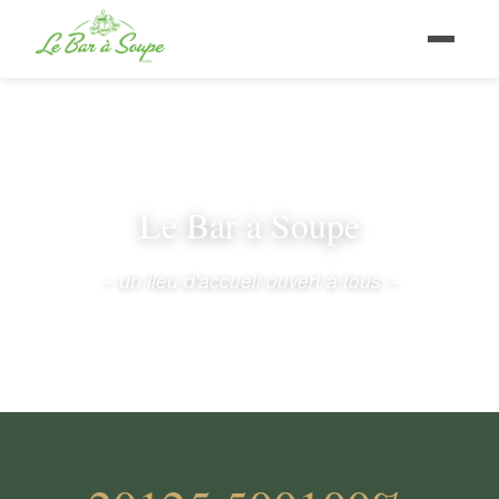
Le Bar à Soupe
– un lieu d'accueil ouvert à tous –