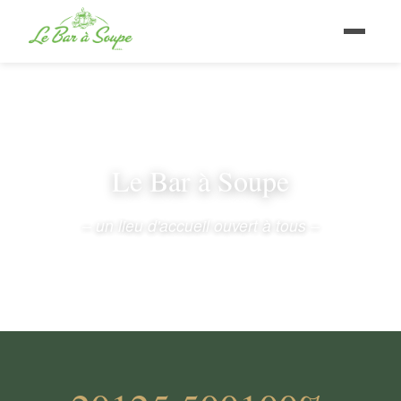
Le Bar à Soupe
– un lieu d'accueil ouvert à tous –