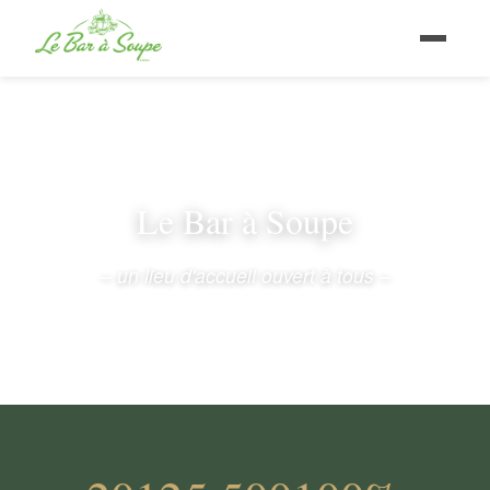
Le Bar à Soupe
– un lieu d'accueil ouvert à tous –