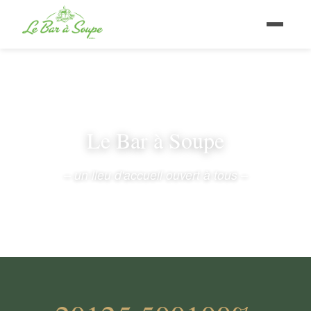
Le Bar à Soupe
– un lieu d'accueil ouvert à tous –