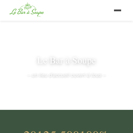
Le Bar à Soupe
– un lieu d'accueil ouvert à tous –