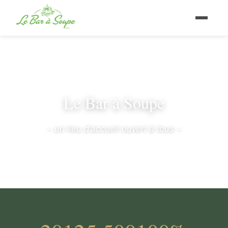
Le Bar à Soupe
– un lieu d'accueil ouvert à tous –