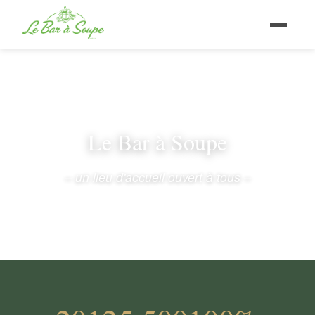
Le Bar à Soupe
– un lieu d'accueil ouvert à tous –