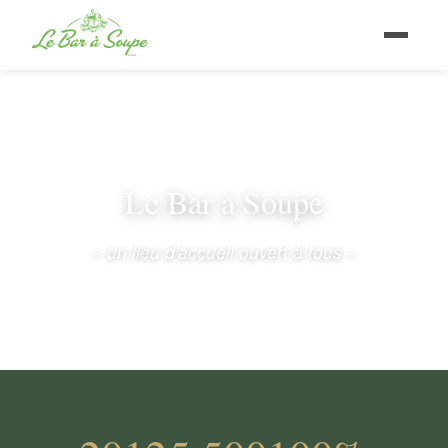
Le Bar à Soupe
– un lieu d'accueil ouvert à tous –