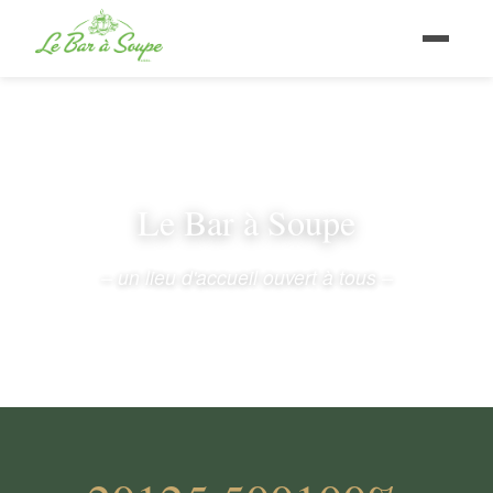
Le Bar à Soupe
– un lieu d'accueil ouvert à tous –