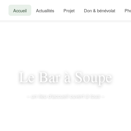
Accueil
Actualités
Projet
Don & bénévolat
Ph
Le Bar à Soupe
– un lieu d'accueil ouvert à tous –