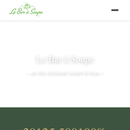
Le Bar à Soupe
– un lieu d'accueil ouvert à tous –