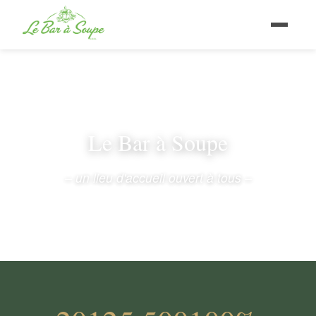
Le Bar à Soupe
– un lieu d'accueil ouvert à tous –