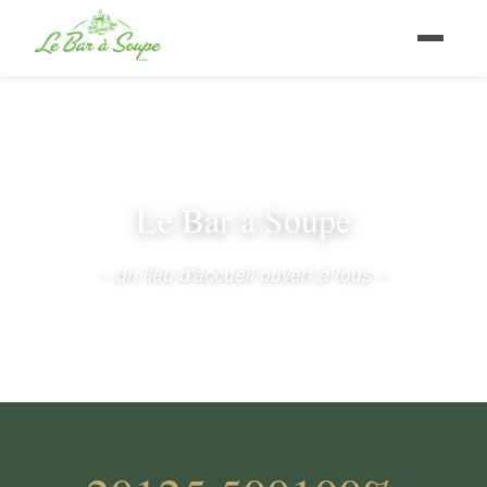
Le Bar à Soupe
– un lieu d'accueil ouvert à tous –