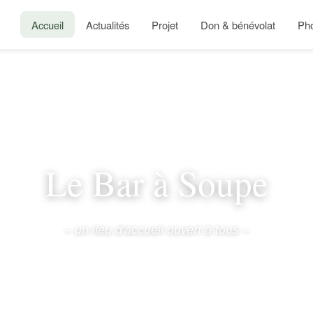
Accueil
Actualités
Projet
Don & bénévolat
Ph
Le Bar à Soupe
– un lieu d'accueil ouvert à tous –