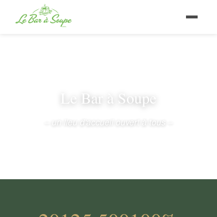
Le Bar à Soupe
– un lieu d'accueil ouvert à tous –