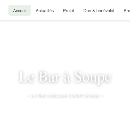
Accueil
Actualités
Projet
Don & bénévolat
Ph
Le Bar à Soupe
– un lieu d'accueil ouvert à tous –