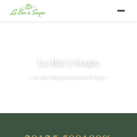
Le Bar à Soupe
– un lieu d'accueil ouvert à tous –