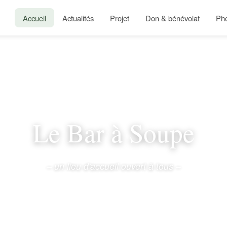
Accueil
Actualités
Projet
Don & bénévolat
Ph
Le Bar à Soupe
– un lieu d'accueil ouvert à tous –