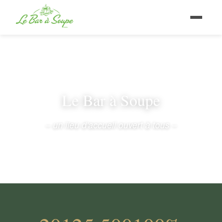
Le Bar à Soupe
– un lieu d'accueil ouvert à tous –