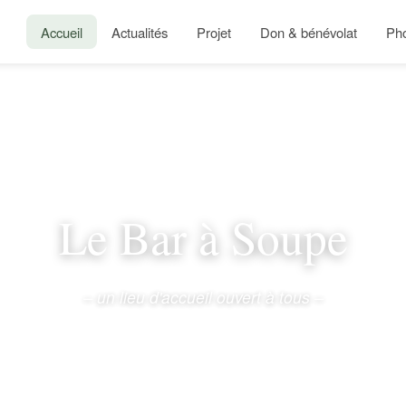
Accueil
Actualités
Projet
Don & bénévolat
Ph
Le Bar à Soupe
– un lieu d'accueil ouvert à tous –