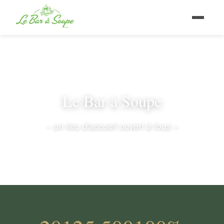
Le Bar à Soupe
– un lieu d'accueil ouvert à tous –