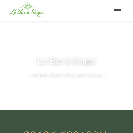
Le Bar à Soupe
– un lieu d'accueil ouvert à tous –