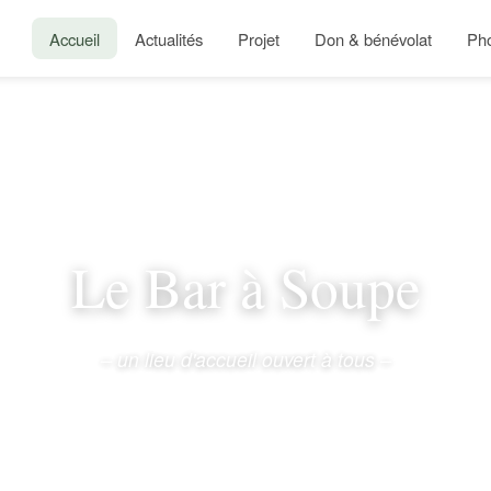
Accueil
Actualités
Projet
Don & bénévolat
Ph
Le Bar à Soupe
– un lieu d'accueil ouvert à tous –