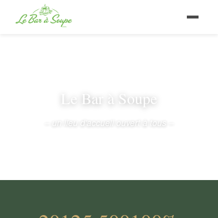
Le Bar à Soupe
– un lieu d'accueil ouvert à tous –