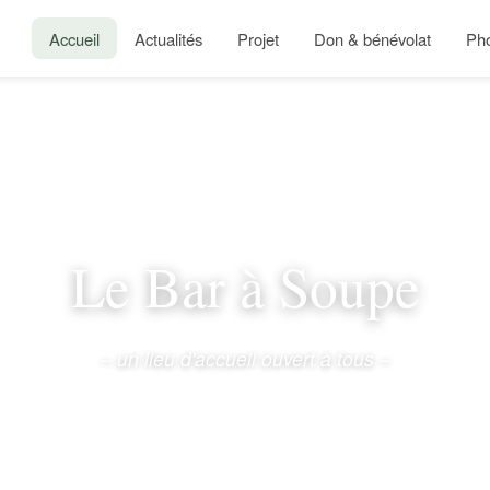
Accueil
Actualités
Projet
Don & bénévolat
Ph
Le Bar à Soupe
– un lieu d'accueil ouvert à tous –