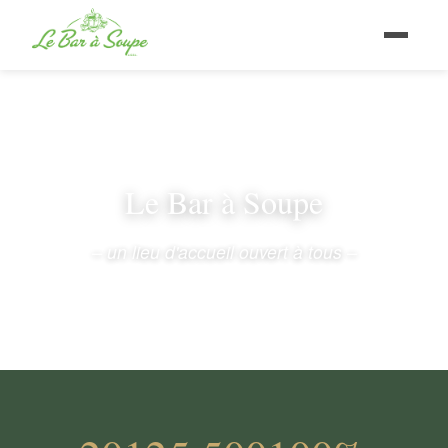
Le Bar à Soupe
– un lieu d'accueil ouvert à tous –