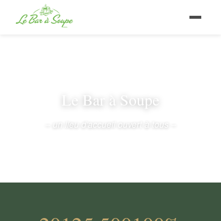
Le Bar à Soupe
– un lieu d'accueil ouvert à tous –