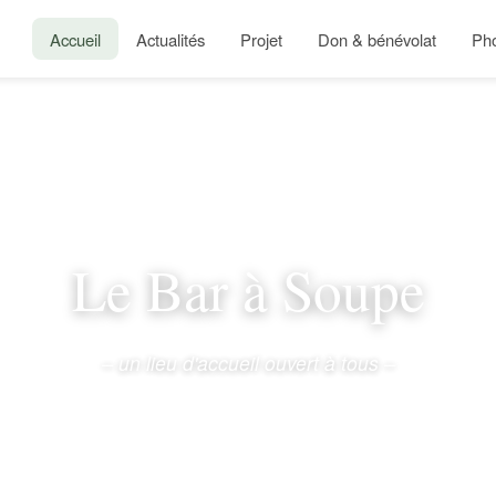
Accueil
Actualités
Projet
Don & bénévolat
Ph
Le Bar à Soupe
– un lieu d'accueil ouvert à tous –