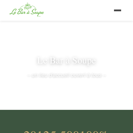
Le Bar à Soupe
– un lieu d'accueil ouvert à tous –