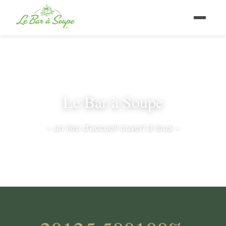
Le Bar à Soupe
– un lieu d'accueil ouvert à tous –