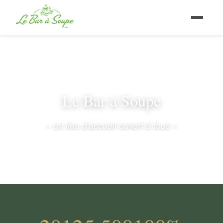
Le Bar à Soupe
– un lieu d'accueil ouvert à tous –