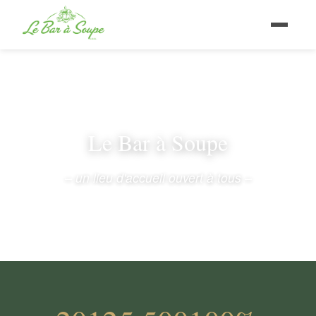
Le Bar à Soupe
– un lieu d'accueil ouvert à tous –