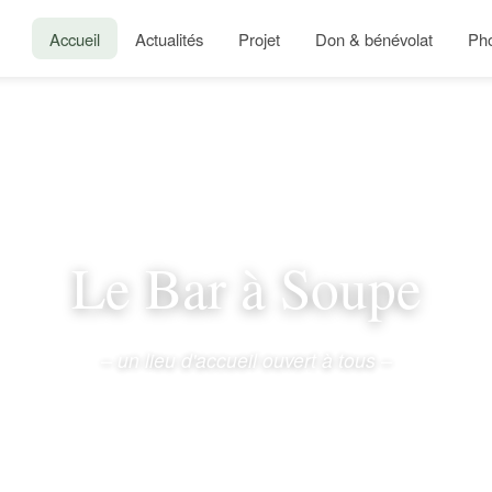
Accueil
Actualités
Projet
Don & bénévolat
Ph
Le Bar à Soupe
– un lieu d'accueil ouvert à tous –