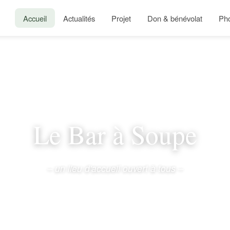
Accueil
Actualités
Projet
Don & bénévolat
Ph
Le Bar à Soupe
– un lieu d'accueil ouvert à tous –