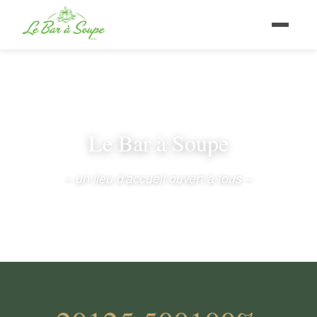
Le Bar à Soupe
– un lieu d'accueil ouvert à tous –