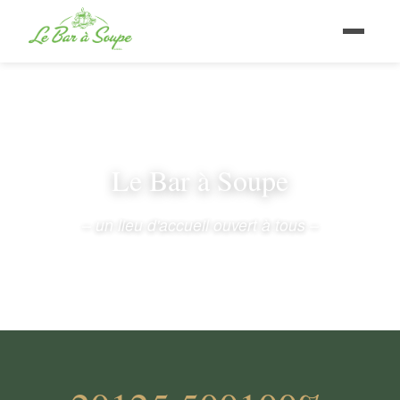
Le Bar à Soupe
– un lieu d'accueil ouvert à tous –