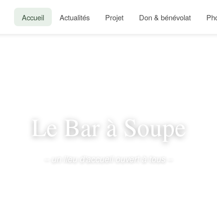
Accueil
Actualités
Projet
Don & bénévolat
Ph
Le Bar à Soupe
– un lieu d'accueil ouvert à tous –