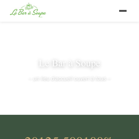
Le Bar à Soupe
– un lieu d'accueil ouvert à tous –