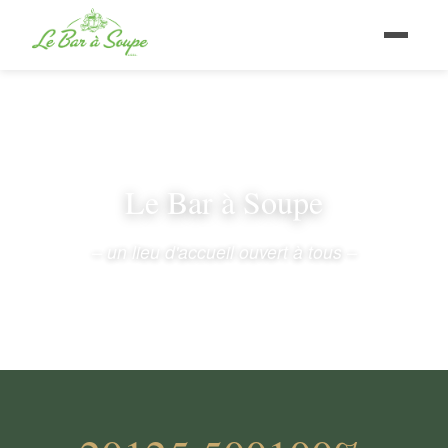
Le Bar à Soupe
– un lieu d'accueil ouvert à tous –