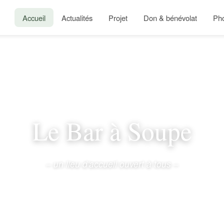
Accueil
Actualités
Projet
Don & bénévolat
Ph
Le Bar à Soupe
– un lieu d'accueil ouvert à tous –