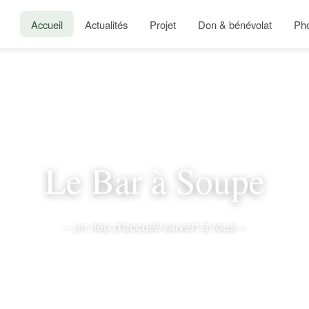
Accueil
Actualités
Projet
Don & bénévolat
Ph
Le Bar à Soupe
– un lieu d'accueil ouvert à tous –