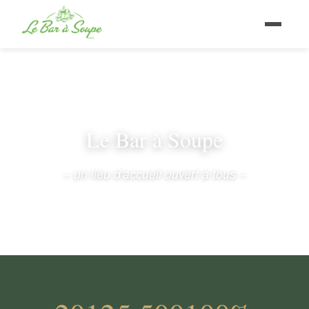
Le Bar à Soupe
– un lieu d'accueil ouvert à tous –