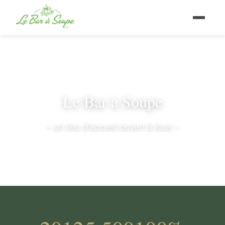
Le Bar à Soupe
– un lieu d'accueil ouvert à tous –