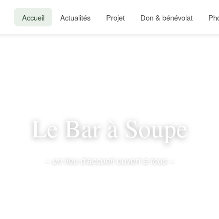
Accueil
Actualités
Projet
Don & bénévolat
Ph
Le Bar à Soupe
– un lieu d'accueil ouvert à tous –