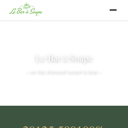
Le Bar à Soupe
– un lieu d'accueil ouvert à tous –