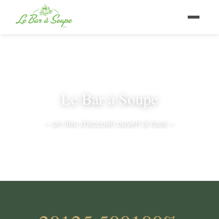
Le Bar à Soupe
– un lieu d'accueil ouvert à tous –