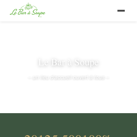
Le Bar à Soupe
– un lieu d'accueil ouvert à tous –