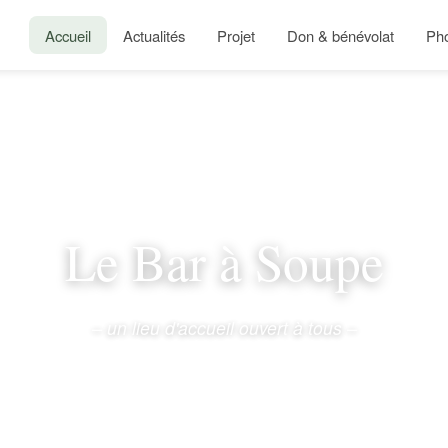
Accueil
Actualités
Projet
Don & bénévolat
Ph
Le Bar à Soupe
– un lieu d'accueil ouvert à tous –